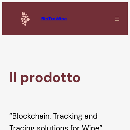
Vai
al
BinTraWine
contenuto
Il prodotto
“Blockchain, Tracking and
Tracing solutions for Wine”